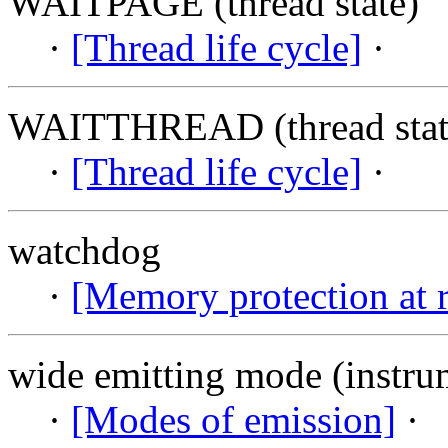
WAITPAGE (thread state)
·
[Thread life cycle]
·
WAITTHREAD (thread stat
·
[Thread life cycle]
·
watchdog
·
[Memory protection at 
wide emitting mode (instru
·
[Modes of emission]
·