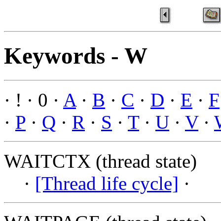
Keywords - W
· ! · 0 ·
A
·
B
·
C
·
D
·
E
·
F
·
P
·
Q
·
R
·
S
·
T
·
U
·
V
·
WAITCTX (thread state)
·
[Thread life cycle]
·