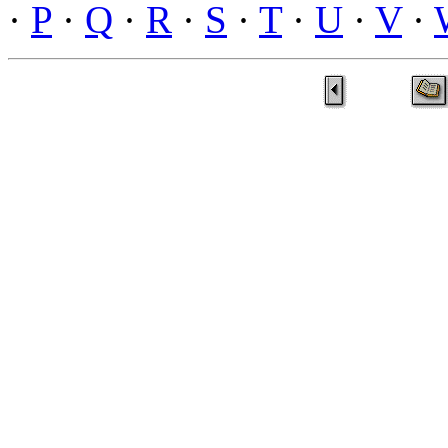
·
P
·
Q
·
R
·
S
·
T
·
U
·
V
·