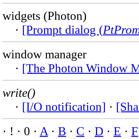
widgets (Photon)
·
[Prompt dialog (
PtProm
window manager
·
[The Photon Window M
write()
·
[I/O notification]
·
[Sha
· ! · 0 ·
A
·
B
·
C
·
D
·
E
·
F