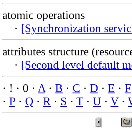
atomic operations
·
[Synchronization servic
attributes structure (resour
·
[Second level default m
· ! · 0 ·
A
·
B
·
C
·
D
·
E
·
F
·
P
·
Q
·
R
·
S
·
T
·
U
·
V
·