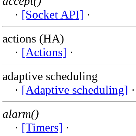
accept()
·
[Socket API]
·
actions (HA)
·
[Actions]
·
adaptive scheduling
·
[Adaptive scheduling]
alarm()
·
[Timers]
·