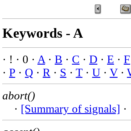
Keywords - A
· ! · 0 ·
A
·
B
·
C
·
D
·
E
·
F
·
P
·
Q
·
R
·
S
·
T
·
U
·
V
·
abort()
·
[Summary of signals]
·