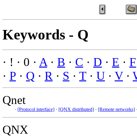
Keywords - Q
· ! · 0 ·
A
·
B
·
C
·
D
·
E
·
F
·
P
·
Q
·
R
·
S
·
T
·
U
·
V
·
Qnet
·
[Protocol interface]
·
[QNX distributed]
·
[Remote networks]
QNX