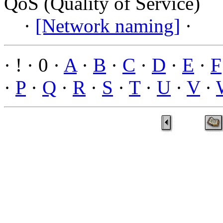
QoS (Quality of Service)
·
[Network naming]
·
· ! · 0 ·
A
·
B
·
C
·
D
·
E
·
F
·
P
·
Q
·
R
·
S
·
T
·
U
·
V
·