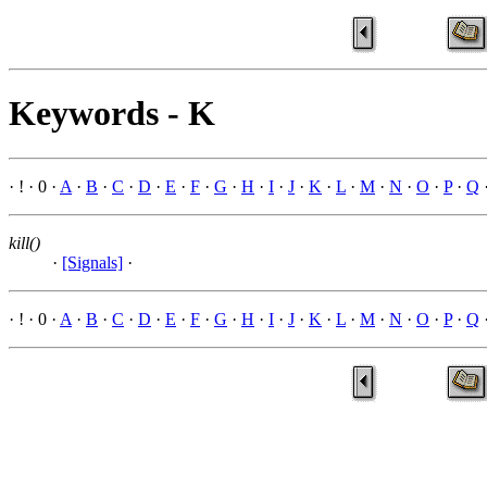
Keywords - K
· ! · 0 ·
A
·
B
·
C
·
D
·
E
·
F
·
G
·
H
·
I
·
J
·
K
·
L
·
M
·
N
·
O
·
P
·
Q
kill()
·
[Signals]
·
· ! · 0 ·
A
·
B
·
C
·
D
·
E
·
F
·
G
·
H
·
I
·
J
·
K
·
L
·
M
·
N
·
O
·
P
·
Q