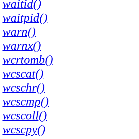
waitid()
waitpid()
warn()
warnx()
wcrtomb()
wcscat()
wcschr()
wcscmp()
wcscoll()
wcscpy()