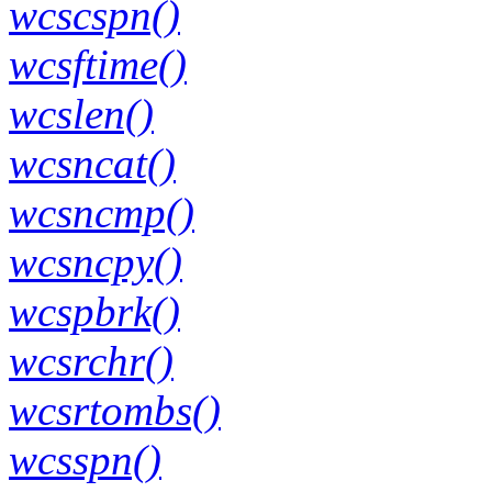
wcscspn()
wcsftime()
wcslen()
wcsncat()
wcsncmp()
wcsncpy()
wcspbrk()
wcsrchr()
wcsrtombs()
wcsspn()