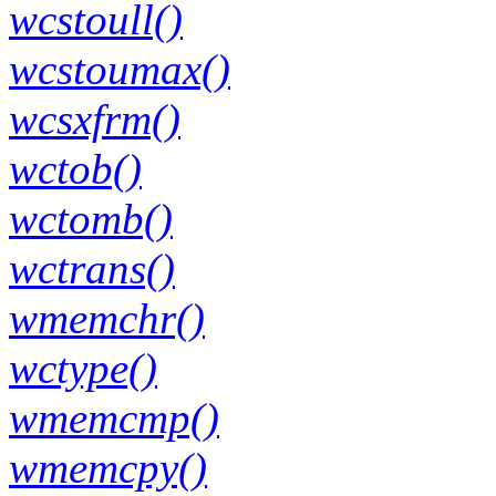
wcstoull()
wcstoumax()
wcsxfrm()
wctob()
wctomb()
wctrans()
wmemchr()
wctype()
wmemcmp()
wmemcpy()