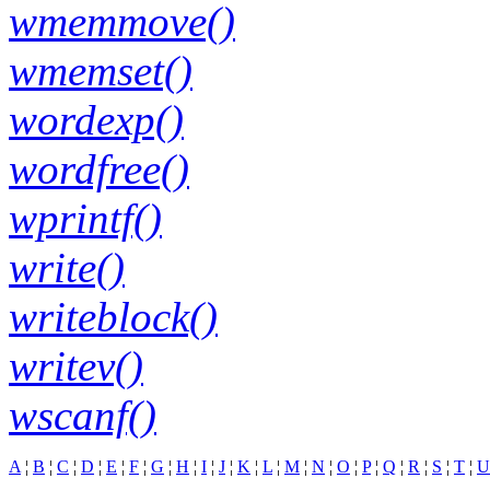
wmemmove()
wmemset()
wordexp()
wordfree()
wprintf()
write()
writeblock()
writev()
wscanf()
A
¦
B
¦
C
¦
D
¦
E
¦
F
¦
G
¦
H
¦
I
¦
J
¦
K
¦
L
¦
M
¦
N
¦
O
¦
P
¦
Q
¦
R
¦
S
¦
T
¦
U