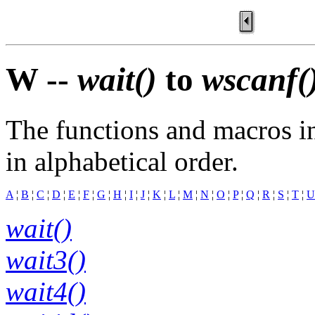
W --
wait()
to
wscanf(
The functions and macros in
in alphabetical order.
A
¦
B
¦
C
¦
D
¦
E
¦
F
¦
G
¦
H
¦
I
¦
J
¦
K
¦
L
¦
M
¦
N
¦
O
¦
P
¦
Q
¦
R
¦
S
¦
T
¦
U
wait()
wait3()
wait4()