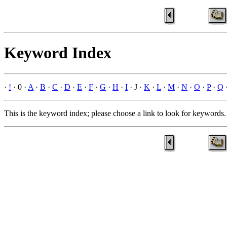
Keyword Index
·
!
· 0 ·
A
·
B
·
C
·
D
·
E
·
F
·
G
·
H
·
I
· J ·
K
·
L
·
M
·
N
·
O
·
P
·
Q
This is the keyword index; please choose a link to look for keywords.