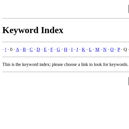
Keyword Index
·
!
· 0 ·
A
·
B
·
C
·
D
·
E
·
F
·
G
·
H
·
I
·
J
·
K
·
L
·
M
·
N
·
O
·
P
· Q 
This is the keyword index; please choose a link to look for keywords.