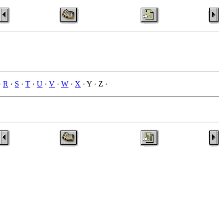
·
R
·
S
·
T
·
U
·
V
·
W
·
X
· Y · Z ·