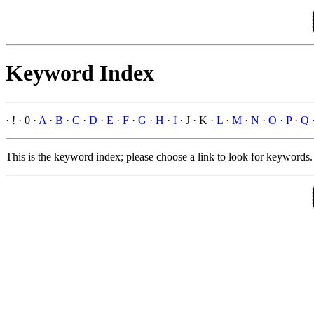
Keyword Index
· ! · 0 ·
A
·
B
·
C
·
D
·
E
·
F
·
G
·
H
·
I
· J · K ·
L
·
M
·
N
·
O
·
P
·
Q
This is the keyword index; please choose a link to look for keywords.