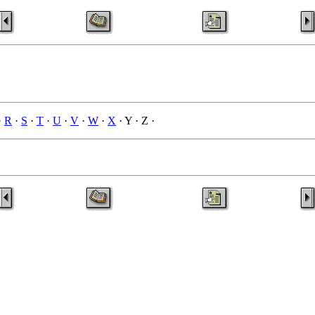
·
R
·
S
·
T
·
U
·
V
·
W
·
X
· Y · Z ·